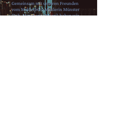
Gemeinsam mit unseren Freunden
vom Maklerbüro Maklerin Münster
(Inh. Margherita Magri) haben wir
einen virtuellen Rundgang erstellt, der
dich direkt in unsere Kult-Kneipe
führt.
Rundgang starten
Häufige Fragen
Unsere FAQ geben dir einen schnellen
Überblick. Wenn du mehr wissen willst: