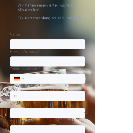
Wir halten reservierte Tische 15
Minuten frei
EC-Kartenzahlung ab 10 € möglich
Name
E-Mail-Adresse
*
Telefonnummer
*
Datumsauswahl
*
Uhrzeit
*
Personenzahl
*