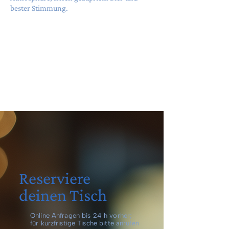
bester Stimmung.
Reserviere
deinen Tisch
Online Anfragen bis 24 h vorher;
für kurzfristige Tische bitte anrufen