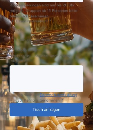
⚠️ Reservierungen sind nur bis 20 Uhr 
möglich. Gruppen ab 15 Personen bitte 
telefonisch reservieren.
Mit Essen reservieren?
*
Ja.
Nein, nur Getränke.
Noch unsicher.
Möchtest du uns sonst noch etwas
mitteilen?
Ich habe die 
Datenschutzerklärung
zur Kenntnis genommen.
*
Tisch anfragen